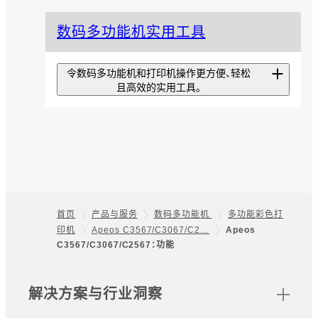
扫描专递精简版
数码多功能机实用工具
从可优化扫描效率的工具
EzeScan Pro中仅提取基本功
能，让安装和操作更简单的应用程
令数码多功能机和打印机操作更方便、轻松
序。
且高效的实用工具。
扫描专递
iOS版Print
只需选择文档类型，扫描的文档便
Utility/Android版
会直接保存到指定的存储位置，且
文件会按照预设规则命名，从而优
Print Utility
化扫描工作。
支持通过移动设备打印的软件。可
首页
产品与服务
数码多功能机
多功能彩色打
无纸化传真专递
用移动设备操控复印、传真和扫描
印机
Apeos C3567/C3067/C2…
Apeos
Footer
等。
C3567/C3067/C2567：功能
可将收到的传真文档自动打印、保
存在文件夹中、转发和排序的应用
程序。
网站地图
解决方案与行业洞察