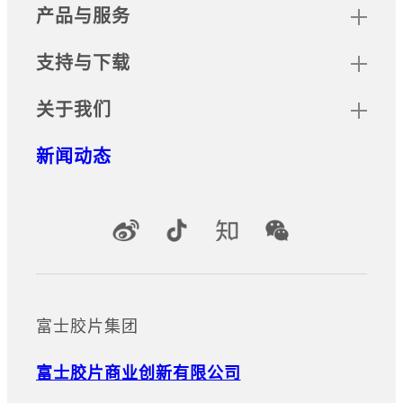
无服务器随心印
产品与服务
当主数码多功能设备或打印机占
用时，可由同网其他数码多功能或
支持与下载
打印机输出。设备管理员可选择是
否需要身份验证。
关于我们
无服务器身份验证
新闻动态
无需服务器即可在多台数码多功
能机和打印机之间共享用户身份
验证信息的应用程序。
官方社交媒体账号
富士胶片集团
富士胶片商业创新有限公司