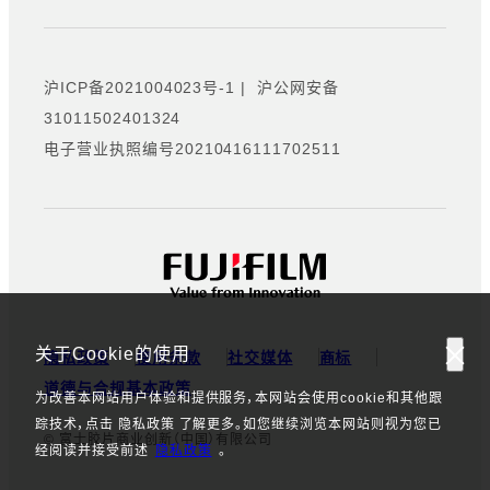
沪ICP备2021004023号-1
|
沪公网安备
31011502401324
电子营业执照编号20210416111702511
关于Cookie的使用
隐私政策
使用条款
社交媒体
商标
道德与合规基本政策
为改善本网站用户体验和提供服务，本网站会使用cookie和其他跟
踪技术，点击 隐私政策 了解更多。如您继续浏览本网站则视为您已
© 富士胶片商业创新（中国）有限公司
经阅读并接受前述
隐私政策
。