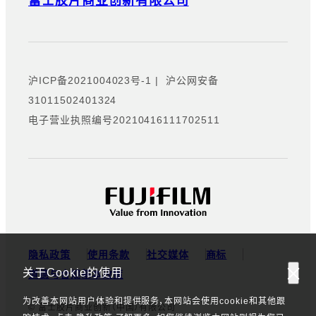
富士胶片商业创新有限公司
沪ICP备2021004023号-1
|
沪公网安备
31011502401324
电子营业执照编号20210416111702511
隐私政策
使用条款
社交媒体
商标
关于Cookie的使用
道德与合规基本政策
为改善本网站用户体验和提供服务，本网站会使用cookie和其他跟
© 富士胶片商业创新（中国）有限公司