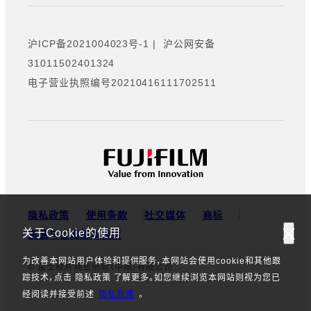
沪ICP备2021004023号-1
|
沪公网安备
31011502401324
电子营业执照编号20210416111702511
隐私政策
使用条款
社交媒体
商标
关于Cookie的使用
道德与合规基本政策
为改善本网站用户体验和提供服务，本网站会使用cookie和其他跟
© 富士胶片商业创新（中国）有限公司
踪技术，点击 隐私政策 了解更多。如您继续浏览本网站则视为您已
经阅读并接受前述
隐私政策
。