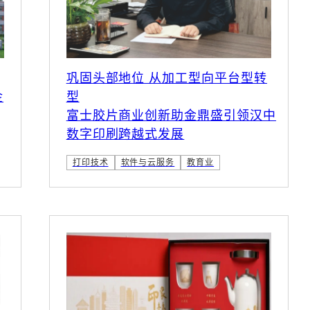
巩固头部地位 从加工型向平台型转
金
型
富士胶片商业创新助金鼎盛引领汉中
数字印刷跨越式发展
打印技术
软件与云服务
教育业