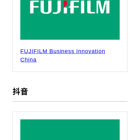
FUJIFILM Business Innovation
China
抖音