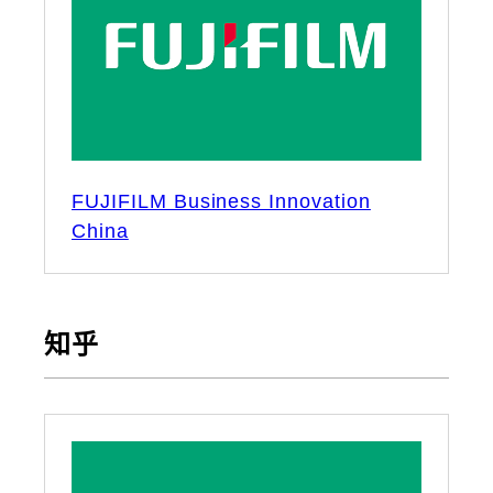
FUJIFILM Business Innovation
China
知乎