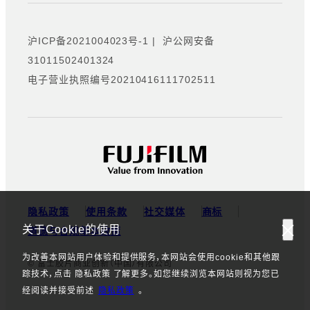
沪ICP备2021004023号-1
|
沪公网安备
31011502401324
电子营业执照编号20210416111702511
隐私政策
使用条款
社交媒体
商标
关于Cookie的使用
道德与合规基本政策
为改善本网站用户体验和提供服务，本网站会使用cookie和其他跟
© 富士胶片商业创新（中国）有限公司
踪技术，点击 隐私政策 了解更多。如您继续浏览本网站则视为您已
经阅读并接受前述
隐私政策
。