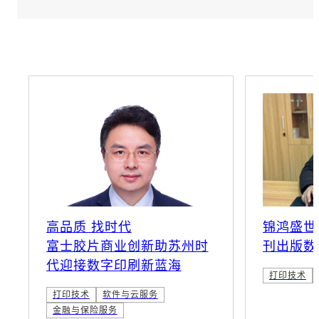
高品质 找时代
锦鸿盛世
富士胶片商业创新助苏州时
刊出版数
代迎接数字印刷新蓝海
打印技术
打印技术
软件与云服务
金融与保险服务