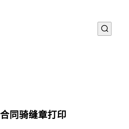
贷合同骑缝章打印