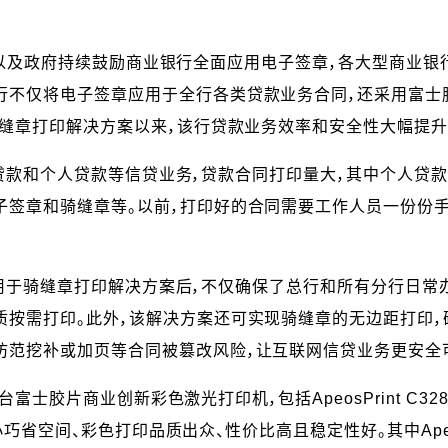
及政府持续鼓励商业银行全面应用电子签章，各大型商业银行
行不仅将电子签章应用于全行各类贷款业务合同，还采用富士
骑缝章打印解决方案以来，该行贷款业务效率和安全性大幅提升
个人贷款等信贷业务，贷款合同打印量大，其中个人贷款合
子签章和骑缝章等。以前，打印好的合同需要工作人员一份份手
骑缝章打印解决方案后，不仅确保了总行和所有分行日常办
质按需打印。此外，该解决方案还可实现骑缝章的无边距打印，
防范挖补或加页等合同被篡改风险，让互联网信贷业务更安全
业创新彩色激光打印机，包括ApeosPrint C328dw、A
身小巧省空间、彩色打印品质出众、性价比高且稳定性好。其中Apeos