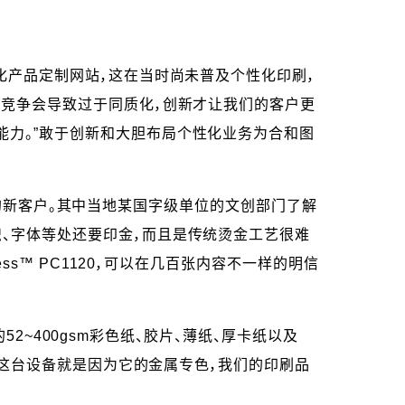
化产品定制网站，这在当时尚未普及个性化印刷，
价竞争会导致过于同质化，创新才让我们的客户更
能力。”敢于创新和大胆布局个性化业务为合和图
感兴趣的新客户。其中当地某国字级单位的文创部门了解
、字体等处还要印金，而且是传统烫金工艺很难
ss™ PC1120，可以在几百张内容不一样的明信
52~400gsm彩色纸、胶片、薄纸、厚卡纸以及
们上这台设备就是因为它的金属专色，我们的印刷品