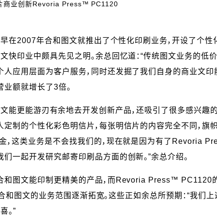
新Revoria Press™ PC1120
早在2007年合和图文就推出了个性化印刷业务，开设了个性
图文快印业中颇具先见之明。余总回忆道：“传统图文业务的低
个人应用层面为客户服务，同时还发掘了我们自身的商业文印
营业额就增长了3倍。
机不仅让合和图文能更能游刃有余地去开发创新产品，还吸引了很多
人定制的个性化彩色明信片，每张明信片的内容完全不同，旗帜
这类业务是不会找我们的，现在就是因为有了Revoria Pre
我们一起开发研究邮寄印刷品方面的创新。”余总介绍。
能印制更精美的产品，而Revoria Press™ PC1120的
，也让合和图文的业务范围逐渐拓宽。这些正如余总所预期：“我
喜。”