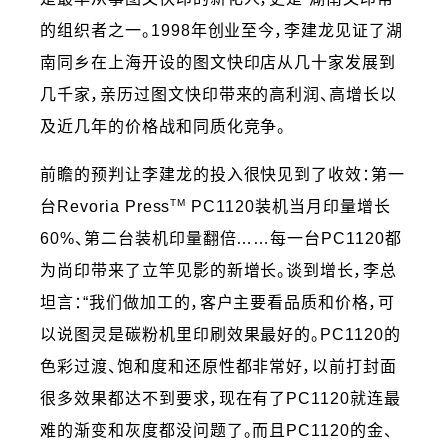
的组织者之一。1998年创业至今，李建龙见证了湖
南同乡在上海开设的图文快印店从几十家发展到
几千家，亲历过图文快印带来的高利润、高增长以
及近几年的价格战和同质化竞争。
前瞻的预判让李建龙的投入很快见到了收效：第一
TM
台Revoria Press
PC1120装机当月印量增长
60%、第二台装机印量翻倍……每一台PC1120都
为尚印带来了立竿见影的新增长。谈到增长，李总
坦言：“我们做加工的，客户主要看品质和价格，可
以说图灵是碳粉机里印刷效果最好的。PC1120的
色彩过渡、饱和度和还原性都非常好，以前打封面
很多效果都达不到要求，现在有了PC1120就连最
难的渐变和灰度都没问题了。而且PC1120的金、