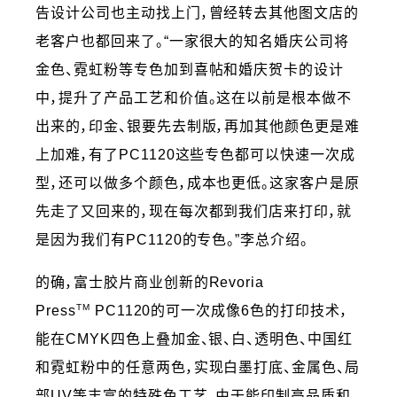
告设计公司也主动找上门，曾经转去其他图文店的
老客户也都回来了。“一家很大的知名婚庆公司将
金色、霓虹粉等专色加到喜帖和婚庆贺卡的设计
中，提升了产品工艺和价值。这在以前是根本做不
出来的，印金、银要先去制版，再加其他颜色更是难
上加难，有了PC1120这些专色都可以快速一次成
型，还可以做多个颜色，成本也更低。这家客户是原
先走了又回来的，现在每次都到我们店来打印，就
是因为我们有PC1120的专色。”李总介绍。
的确，富士胶片商业创新的Revoria
TM
Press
PC1120的可一次成像6色的打印技术，
能在CMYK四色上叠加金、银、白、透明色、中国红
和霓虹粉中的任意两色，实现白墨打底、金属色、局
部UV等丰富的特殊色工艺。由于能印制高品质和