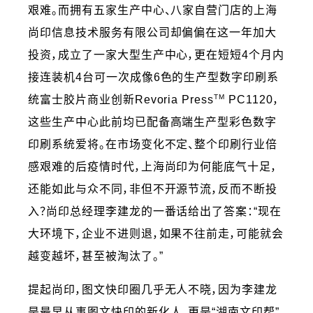
艰难。而拥有五家生产中心、八家自营门店的上海
尚印信息技术服务有限公司却偏偏在这一年加大
投资，成立了一家大型生产中心，更在短短4个月内
接连装机4台可一次成像6色的生产型数字印刷系
TM
统富士胶片商业创新Revoria Press
PC1120，
这些生产中心此前均已配备高端生产型彩色数字
印刷系统爱将。在市场变化不定、整个印刷行业倍
感艰难的后疫情时代，上海尚印为何能底气十足，
还能如此与众不同，非但不开源节流，反而不断投
入？尚印总经理李建龙的一番话给出了答案：“现在
大环境下，企业不进则退，如果不往前走，可能就会
越变越坏，甚至被淘汰了。”
提起尚印，图文快印圈几乎无人不晓，因为李建龙
是最早从事图文快印的新化人，更是“湖南文印帮”