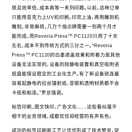
琐且效率低、成本高等一系列问题。以前，这种订单
只能用亚克力上UV机印刷，印完上油，再用雕刻机
雕刻，非常麻烦，几万个指示牌需要一到两个月才
TM
能完成，而Revoria Press
PC1120只用了十天
左右，成本不到传统方式的三分之一。“Revoria
TM
Press
PC1120的白墨遮盖效果和附着力是其他
设备无法实现的，设备的除静电装置和真空吸附进
纸盘能保证稳定的工业化生产。有了新设备就连最
容易起静电的拉丝镭射纸、亚银和透明材质都不会
卡纸和粘连。”罗总强调。
标签印刷、图文快印、广告文化……这些看似毫不
相干的业务领域，成都优优却经营的有声有色。
成功的标签印刷新工艺让优优形成了技术壁垒，促