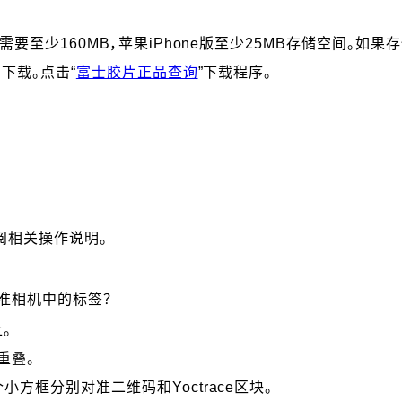
需要至少160MB，苹果iPhone版至少25MB存储空间。如
中下载。点击“
富士胶片正品查询
”下载程序。
阅相关操作说明。
准相机中的标签？
。
重叠。
方框分别对准二维码和Yoctrace区块。