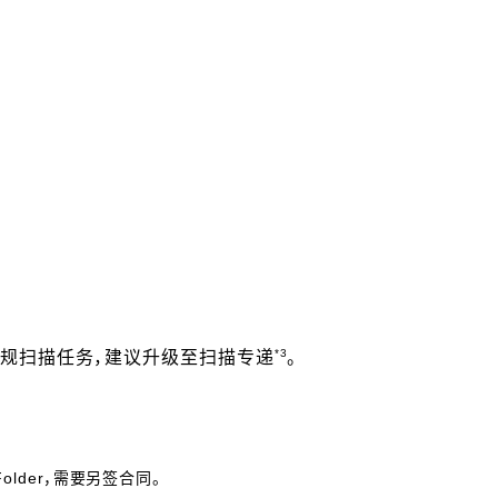
*3
规扫描任务，建议升级至扫描专递
。
。
older，需要另签合同。