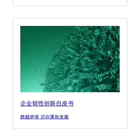
企业韧性创新白皮书
跨越逆境 迈向蓬勃发展