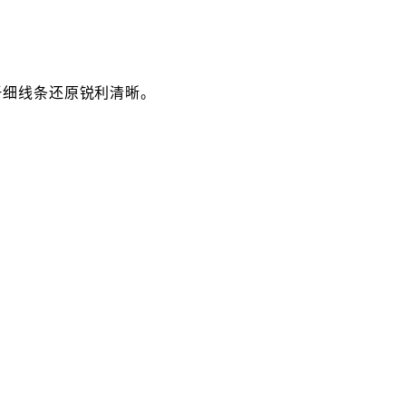
纤细线条还原锐利清晰。