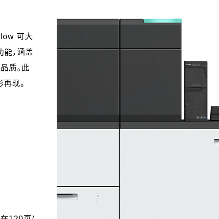
low 可大
功能，涵盖
品质。此
彩再现。
120页/