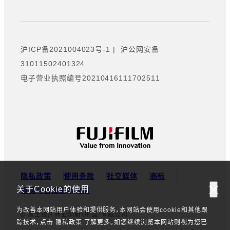
沪ICP备2021004023号-1
|
沪公网安备
31011502401324
电子营业执照编号20210416111702511
隐私政策
使用条款
社交媒体
商标
关于Cookie的使用
道德与合规基本政策
为改善本网站用户体验和提供服务，本网站会使用cookie和其他跟
© 富士胶片商业创新（中国）有限公司
踪技术，点击 隐私政策 了解更多。如您继续浏览本网站则视为您已