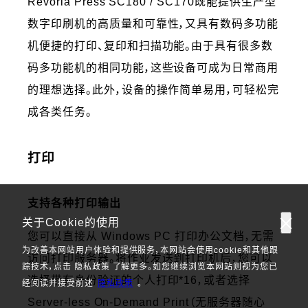
Revoria Press SC180 / SC170既能提供生产型
数字印刷机的高质量和可靠性，又具有数码多功能
机便捷的打印、复印和扫描功能。由于具有很多数
码多功能机的相同功能，这些设备可成为日常商用
的理想选择。此外，设备的操作简单易用，可轻松完
成各类任务。
打印
支持各种打印输出
关于Cookie的使用
您可以直接从 Windows PC 打印办公文档，无需
为改善本网站用户体验和提供服务，本网站会使用cookie和其他跟
访问打印服务器。将作业发送到打印机后，您可以
踪技术，点击 隐私政策 了解更多。如您继续浏览本网站则视为您已
选择带有身份验证的个人打印*16，或者选择
经阅读并接受前述
隐私政策
。
Server-less On-Demand Print（无服务器随心