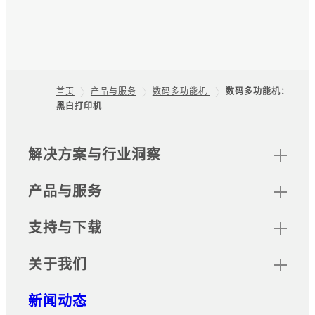
iOS版Print
只需选择文档类型，扫描的文档便
Utility/Android版
会直接保存到指定的存储位置，且
文件会按照预设规则命名，从而优
Print Utility
化扫描工作。
支持通过移动设备打印的软件。可
首页
产品与服务
数码多功能机
数码多功能机：
无纸化传真专递
用移动设备操控复印、传真和扫描
黑白打印机
Footer
等。
可将收到的传真文档自动打印、保
存在文件夹中、转发和排序的应用
网站地图
解决方案与行业洞察
程序。
产品与服务
无服务器随心印
当主数码多功能设备或打印机占
支持与下载
用时，可由同网其他数码多功能或
打印机输出。设备管理员可选择是
关于我们
否需要身份验证。
新闻动态
无服务器身份验证