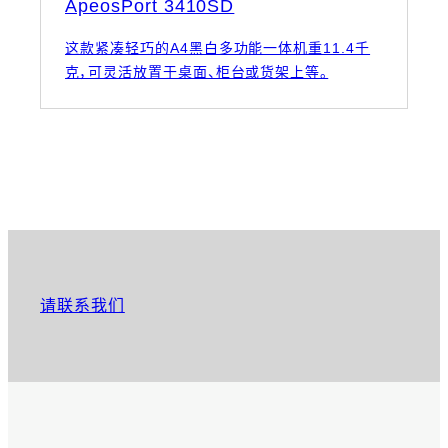
ApeosPort 3410SD
这款紧凑轻巧的A4黑白多功能一体机重11.4千
克，可灵活放置于桌面、柜台或货架上等。
请联系我们