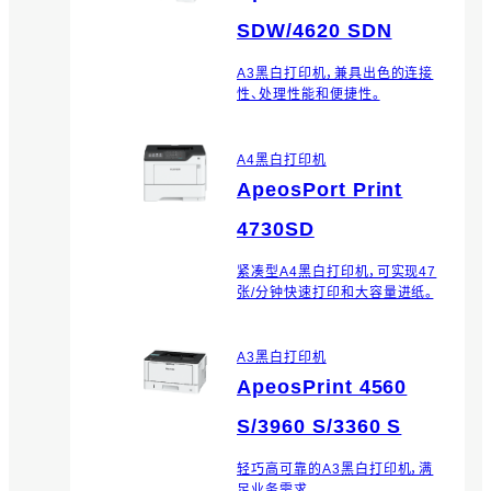
文件会按照预设规则命名，从而优
SDW/4620 SDN
化扫描工作。
A3黑白打印机，兼具出色的连接
性、处理性能和便捷性。
无纸化传真专递
可将收到的传真文档自动打印、保
A4黑白打印机
存在文件夹中、转发和排序的应用
ApeosPort Print
程序。
4730SD
无服务器随心印
紧凑型A4黑白打印机，可实现47
当主数码多功能设备或打印机占
张/分钟快速打印和大容量进纸。
用时，可由同网其他数码多功能或
打印机输出。设备管理员可选择是
否需要身份验证。
A3黑白打印机
ApeosPrint 4560
无服务器身份验证
S/3960 S/3360 S
无需服务器即可在多台数码多功
轻巧高可靠的A3黑白打印机，满
能机和打印机之间共享用户身份
足业务需求。