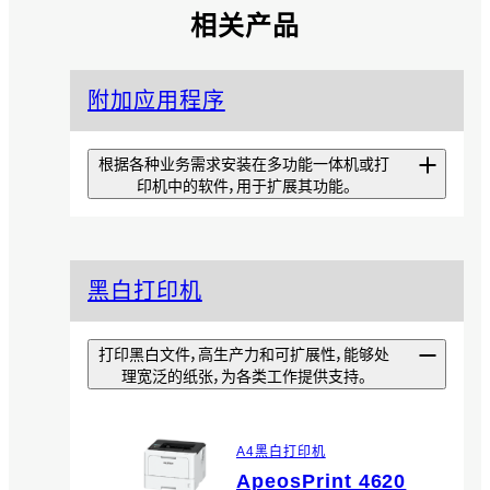
相关产品
附加应用程序
根据各种业务需求安装在多功能一体机或打
印机中的软件，用于扩展其功能。
扫描专递精简版
黑白打印机
从可优化扫描效率的工具
EzeScan Pro中仅提取基本功
能，让安装和操作更简单的应用程
打印黑白文件，高生产力和可扩展性，能够处
序。
理宽泛的纸张，为各类工作提供支持。
扫描专递
A4黑白打印机
只需选择文档类型，扫描的文档便
ApeosPrint 4620
会直接保存到指定的存储位置，且