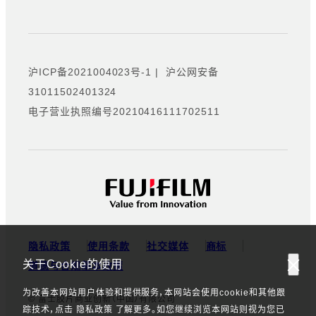
沪ICP备2021004023号-1
|
沪公网安备
31011502401324
电子营业执照编号20210416111702511
隐私政策
使用条款
社交媒体
商标
关于Cookie的使用
道德与合规基本政策
为改善本网站用户体验和提供服务，本网站会使用cookie和其他跟
© 富士胶片商业创新（中国）有限公司
踪技术，点击 隐私政策 了解更多。如您继续浏览本网站则视为您已