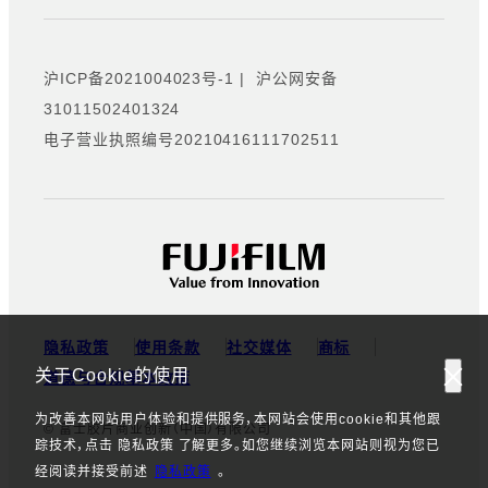
沪ICP备2021004023号-1
|
沪公网安备
31011502401324
电子营业执照编号20210416111702511
隐私政策
使用条款
社交媒体
商标
关于Cookie的使用
道德与合规基本政策
为改善本网站用户体验和提供服务，本网站会使用cookie和其他跟
© 富士胶片商业创新（中国）有限公司
踪技术，点击 隐私政策 了解更多。如您继续浏览本网站则视为您已
经阅读并接受前述
隐私政策
。