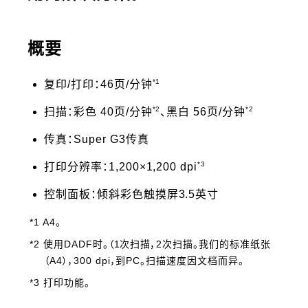
概要
*1
复印/打印：46页/分钟
*2
*2
扫描：彩色 40页/分钟
、黑白 56页/分钟
传真：Super G3传真
*3
打印分辨率：1,200×1,200 dpi
控制面板：倾斜彩色触摸屏3.5英寸
*1 A4。
*2 使用DADF时。（1次扫描，2次扫描。我们的标准纸张
（A4），300 dpi，到PC。扫描速度因文档而异。
*3 打印功能。