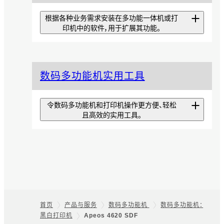
根据各种业务需求安装在多功能一体机或打
印机中的软件，用于扩展其功能。
扫描专递精简版
数码多功能机实用工具
从可优化扫描效率的工具
EzeScan Pro中仅提取基本功
能，让安装和操作更简单的应用程
令数码多功能机和打印机操作更方便、轻松
序。
且高效的实用工具。
扫描专递
iOS版Print
只需选择文档类型，扫描的文档便
Utility/Android版
会直接保存到指定的存储位置，且
文件会按照预设规则命名，从而优
Print Utility
化扫描工作。
支持通过移动设备打印的软件。可
首页
产品与服务
数码多功能机
数码多功能机：
无纸化传真专递
用移动设备操控复印、传真和扫描
黑白打印机
Apeos 4620 SDF
Footer
等。