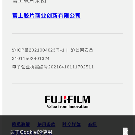
富士胶片集团
富士胶片商业创新有限公司
沪ICP备2021004023号-1
|
沪公网安备
31011502401324
电子营业执照编号20210416111702511
隐私政策
使用条款
社交媒体
商标
关于Cookie的使用
道德与合规基本政策