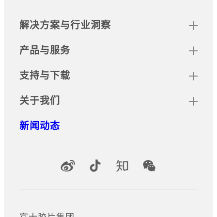
可将收到的传真文档自动打印、保
存在文件夹中、转发和排序的应用
网站地图
解决方案与行业洞察
程序。
产品与服务
无服务器随心印
当主数码多功能设备或打印机占
支持与下载
用时，可由同网其他数码多功能或
打印机输出。设备管理员可选择是
关于我们
否需要身份验证。
新闻动态
无服务器身份验证
无需服务器即可在多台数码多功
能机和打印机之间共享用户身份
官方社交媒体账号
验证信息的应用程序。