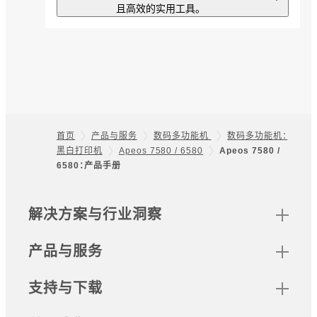
序。
且高效的实用工具。
扫描专递
iOS版Print
只需选择文档类型，扫描的文档便
Utility/Android版
会直接保存到指定的存储位置，且
文件会按照预设规则命名，从而优
Print Utility
化扫描工作。
支持通过移动设备打印的软件。可
首页
产品与服务
数码多功能机
数码多功能机：
无纸化传真专递
用移动设备操控复印、传真和扫描
黑白打印机
Apeos 7580 / 6580
Apeos 7580 /
Footer
等。
6580：产品手册
可将收到的传真文档自动打印、保
存在文件夹中、转发和排序的应用
程序。
网站地图
解决方案与行业洞察
无服务器随心印
产品与服务
当主数码多功能设备或打印机占
用时，可由同网其他数码多功能或
支持与下载
打印机输出。设备管理员可选择是
否需要身份验证。