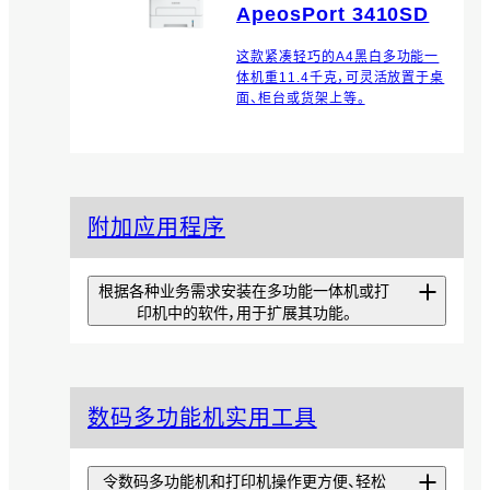
ApeosPort 3410SD
这款紧凑轻巧的A4黑白多功能一
体机重11.4千克，可灵活放置于桌
面、柜台或货架上等。
附加应用程序
根据各种业务需求安装在多功能一体机或打
印机中的软件，用于扩展其功能。
扫描专递精简版
数码多功能机实用工具
从可优化扫描效率的工具
EzeScan Pro中仅提取基本功
能，让安装和操作更简单的应用程
令数码多功能机和打印机操作更方便、轻松