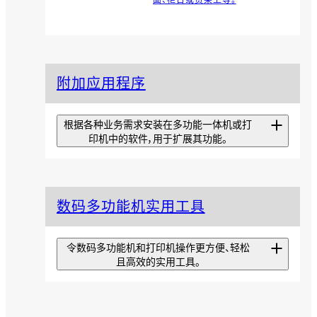
附加应用程序
根据各种业务需求安装在多功能一体机或打
印机中的软件，用于扩展其功能。
扫描专递精简版
数码多功能机实用工具
从可优化扫描效率的工具
EzeScan Pro中仅提取基本功
能，让安装和操作更简单的应用程
令数码多功能机和打印机操作更方便、轻松
序。
且高效的实用工具。
扫描专递
iOS版Print