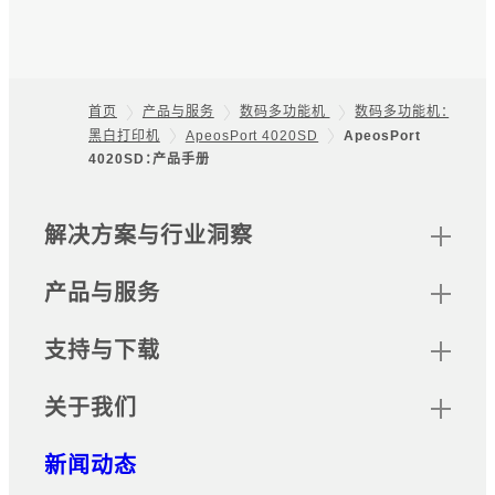
只需选择文档类型，扫描的文档便
Utility/Android版
会直接保存到指定的存储位置，且
文件会按照预设规则命名，从而优
Print Utility
化扫描工作。
支持通过移动设备打印的软件。可
首页
产品与服务
数码多功能机
数码多功能机：
无纸化传真专递
用移动设备操控复印、传真和扫描
黑白打印机
ApeosPort 4020SD
ApeosPort
Footer
等。
4020SD：产品手册
可将收到的传真文档自动打印、保
存在文件夹中、转发和排序的应用
程序。
网站地图
解决方案与行业洞察
无服务器随心印
产品与服务
当主数码多功能设备或打印机占
用时，可由同网其他数码多功能或
支持与下载
打印机输出。设备管理员可选择是
否需要身份验证。
关于我们
无服务器身份验证
新闻动态
无需服务器即可在多台数码多功